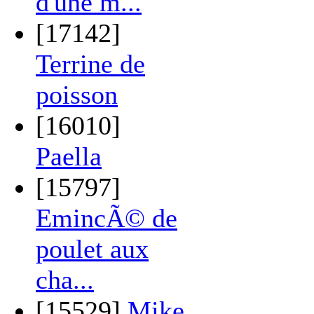
d'une m...
[17142]
Terrine de
poisson
[16010]
Paella
[15797]
EmincÃ© de
poulet aux
cha...
[15529]
Mike