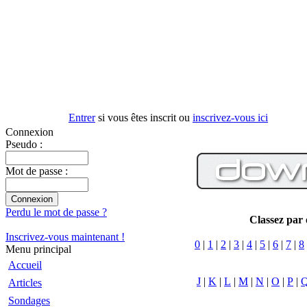
Entrer
si vous êtes inscrit ou
inscrivez-vous ici
Connexion
Pseudo :
Mot de passe :
Perdu le mot de passe ?
Classez par
Inscrivez-vous maintenant !
0
|
1
|
2
|
3
|
4
|
5
|
6
|
7
|
8
Menu principal
Accueil
J
|
K
|
L
|
M
|
N
|
O
|
P
|
Articles
Sondages