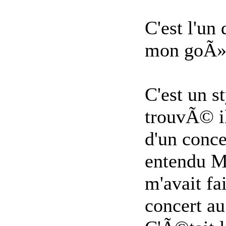
C'est l'un
mon goÃ»t
C'est un s
trouvÃ© il
d'un conce
entendu M
m'avait fa
concert au