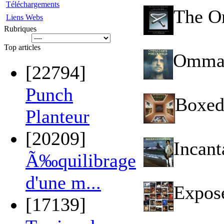
Téléchargements
The Or
Liens Webs
Rubriques
Top articles
Ommad
[22794]
Punch
Boxed
Planteur
[20209]
Incant
Ã‰quilibrage
d'une m...
Expos
[17139]