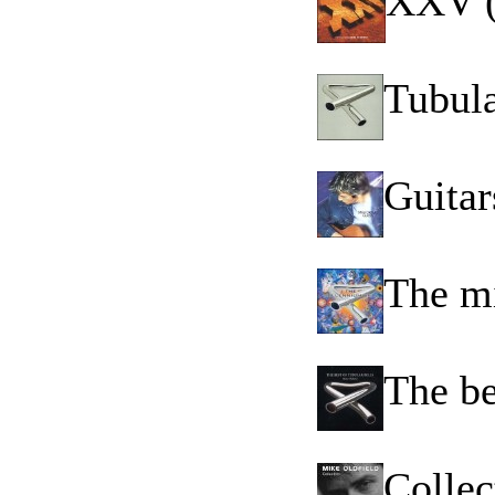
XXV (
Tubula
Guitar
The mi
The be
Collec