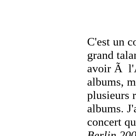
C'est un c
grand tala
avoir Ã l
albums, ma
plusieurs 
albums. J'
concert q
Berlin 20