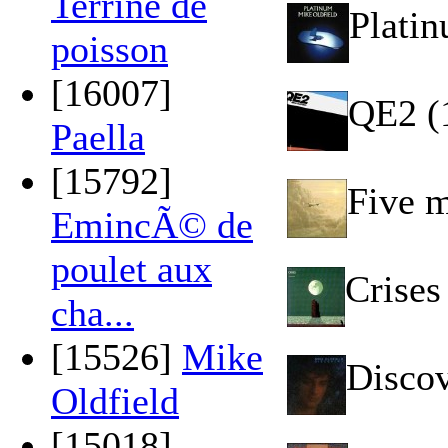
Terrine de
Platin
poisson
[16007]
QE2 (
Paella
[15792]
Five m
EmincÃ© de
poulet aux
Crises
cha...
[15526]
Mike
Discov
Oldfield
[15018]