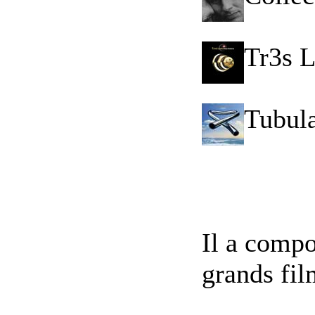
Tr3s L
Tubula
Il a comp
grands fil