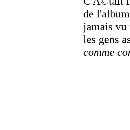
C'Ã©tait l
de l'albu
jamais vu
les gens a
comme co