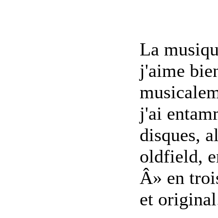
La musique
j'aime bie
musicaleme
j'ai enta
disques, a
oldfield, 
Â» en troi
et original