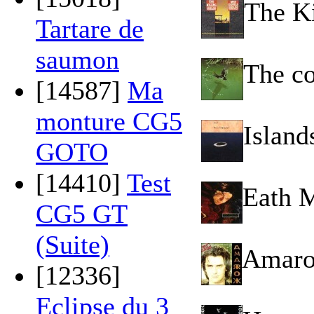
The Ki
Tartare de
saumon
The co
[14587]
Ma
monture CG5
Island
GOTO
[14410]
Test
Eath 
CG5 GT
(Suite)
Amaro
[12336]
Eclipse du 3