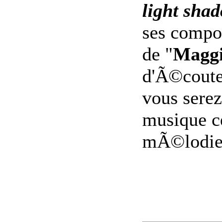
light sha
ses compos
de "
Maggi
d'Ã©coute
vous serez
musique ce
mÃ©lodie