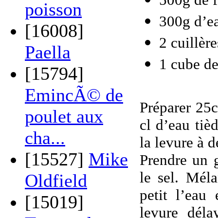
poisson
300g d’ea
[16008]
2 cuillère
Paella
1 cube de
[15794]
EmincÃ© de
Préparer 25c
poulet aux
cl d’eau tiè
cha...
la levure à d
[15527]
Mike
Prendre un g
le sel. Méla
Oldfield
petit l’eau 
[15019]
levure déla