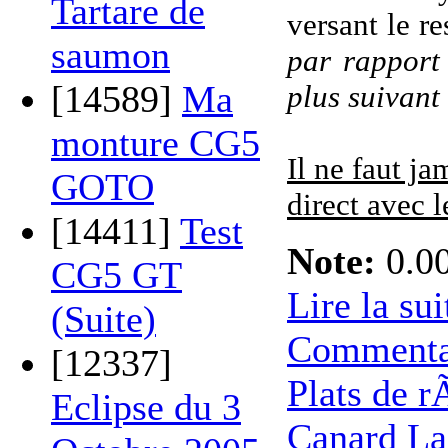
Tartare de
versant le re
saumon
par rapport 
[14589]
Ma
plus suivant
monture CG5
Il ne faut ja
GOTO
direct avec l
[14411]
Test
Note:
0.00
CG5 GT
Lire la sui
(Suite)
Commenta
[12337]
Plats de r
Eclipse du 3
Canard L