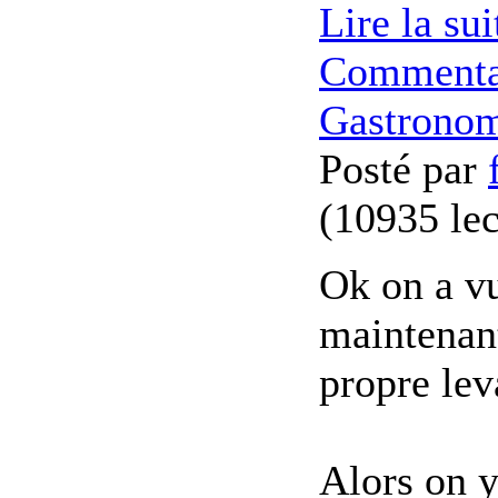
Lire la sui
Commenta
Gastrono
Posté par
(
10935 lec
Ok on a v
maintenant
propre le
Alors on y