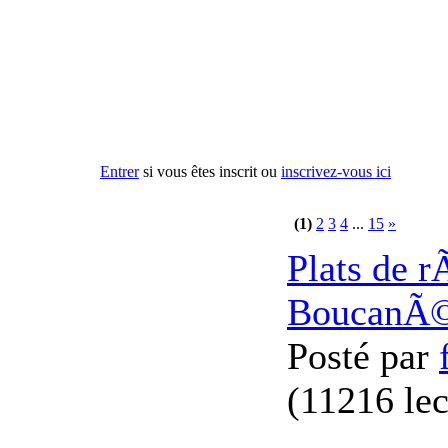
Entrer
si vous êtes inscrit ou
inscrivez-vous ici
(1)
2
3
4
...
15
»
Plats de r
BoucanÃ
Posté par
(
11216 lec