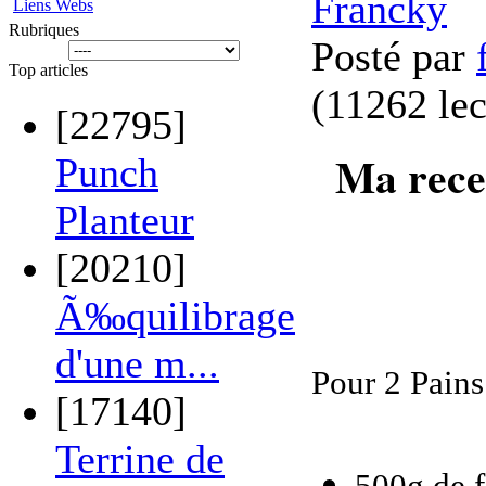
Francky
Liens Webs
Rubriques
Posté par
Top articles
(
11262 lec
[22795]
Ma rece
Punch
Planteur
[20210]
Ã‰quilibrage
d'une m...
Pour 2 Pains
[17140]
Terrine de
500g de f