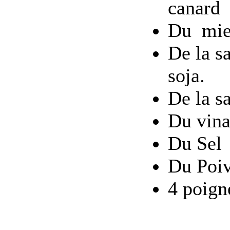
canard
Du miel
De la s
soja.
De la s
Du vina
Du Sel
Du Poi
4 poign