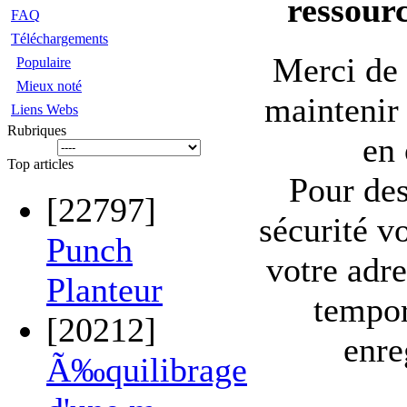
ressourc
FAQ
Téléchargements
Merci de 
Populaire
Mieux noté
maintenir 
Liens Webs
Rubriques
en 
Top articles
Pour des
[22797]
sécurité v
Punch
votre adre
Planteur
tempo
[20212]
enre
Ã‰quilibrage