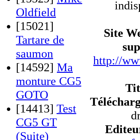
indis
Oldfield
[15021]
Site W
Tartare de
sup
saumon
http://w
[14592]
Ma
monture CG5
Ti
GOTO
Téléchar
[14413]
Test
d
CG5 GT
Editeu
(Suite)