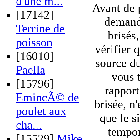
d'une m...
Avant de 
[17142]
demand
Terrine de
brisés
poisson
vérifier q
[16010]
source du
Paella
vous 
[15796]
rappor
EmincÃ© de
brisée, n'
poulet aux
que le si
cha...
tempo
[15529]
Mike